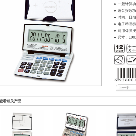
● 一般计算
● 语音报数
● 时间、日
● 电子琴演奏
● 耐用橡胶
● 尺寸：100
查看相关产品