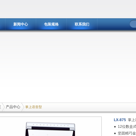
新闻中心
包装规格
联系我们
页
产品中心
掌上语音型
LX-875
掌上
● 12位数盒
● 坚固精巧